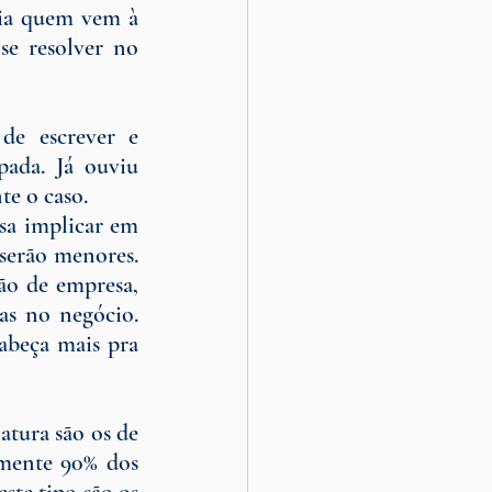
ia quem vem à 
 resolver no 
e escrever e 
ada. Já ouviu 
te o caso.
a implicar em 
serão menores. 
ão de empresa, 
as no negócio. 
beça mais pra 
tura são os de 
mente 90% dos 