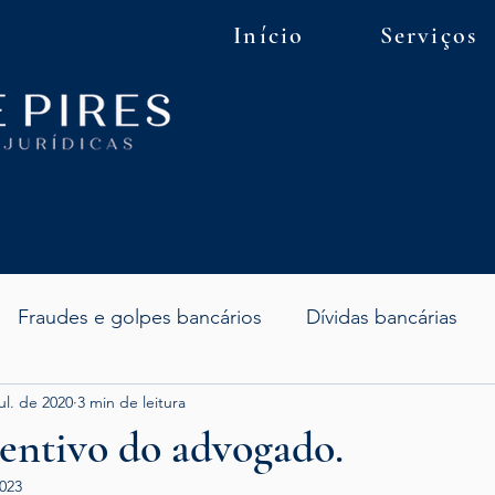
Início
Serviços
Fraudes e golpes bancários
Dívidas bancárias
ul. de 2020
3 min de leitura
dicial
Assessoria e consultoria
Direito do cons
entivo do advogado.
2023