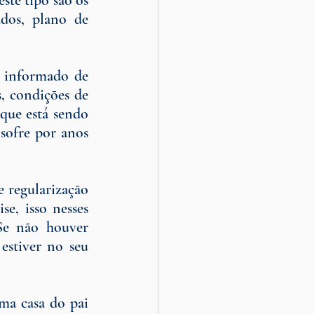
te tipo são os 
dos, plano de 
 informado de 
, condições de 
que está sendo 
sofre por anos 
regularização 
, isso nesses 
Se não houver 
estiver no seu 
a casa do pai 