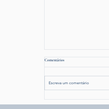
Comentários
Escreva um comentário
Posso dar entrada em um
processo sem advogado? Devo?