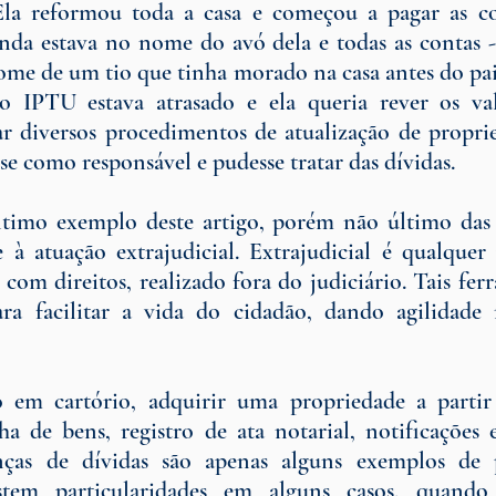
 Ela reformou toda a casa e começou a pagar as co
inda estava no nome do avó dela e todas as contas - 
me de um tio que tinha morado na casa antes do pai d
 IPTU estava atrasado e ela queria rever os val
ar diversos procedimentos de atualização de propri
sse como responsável e pudesse tratar das dívidas.
ltimo exemplo deste artigo, porém não último das a
e à atuação extrajudicial. Extrajudicial é qualquer
 com direitos, realizado fora do judiciário. Tais fer
ara facilitar a vida do cidadão, dando agilidade 
o em cartório, adquirir uma propriedade a partir 
ha de bens, registro de ata notarial, notificações ex
nças de dívidas são apenas alguns exemplos de 
xistem particularidades em alguns casos, quand