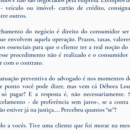
nidos e não são negociados pela empresa. Exemplos des
- veículo ou imóvel- cartão de crédito, consigna
ntre outros.
chamento do negócio é direito do consumidor ser
ue envolvem aquela operação. Prazos, taxas, valores
 essenciais para que o cliente ter a real noção do 
 esse procedimento não é realizado e o consumidor 
r com o contrato.
atuação preventiva do advogado é nos momentos de 
e ponto você pode dizer, mas vem cá Débora Louise
a só pagar? E a resposta é, não necessariamente. 
celamento - de preferência sem juros-, se a conta 
ão estiver já na justiça…. Percebeu quantos “se”?
o a vocês. Tive uma cliente que foi morar na mesm