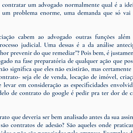
 contratar um advogado normalmente qual é a ide
 um problema enorme, uma demanda que só vai se
ciação cabem ao advogado outras funções além d
cesso judicial. Uma dessas é a da análise antecip
hor prevenir do que remediar”? Pois bem, é justamen
ado na fase preparatória de qualquer ação que poss
ão significa que eles não existirão, mas certamente 
ntrato- seja ele de venda, locação de imóvel, criaç
e levar em consideração as especificidades envolvid
lo de contrato do google é pedir pra ter dor de ca
ato que deveria ser bem analisado antes da sua assina
são contratos de adesão? São aqueles onde pratica