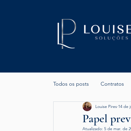
Todos os posts
Contratos
Louise Pires
14 de j
Negociação judicial e extraju
Papel prev
Atualizado:
5 de mar. de 