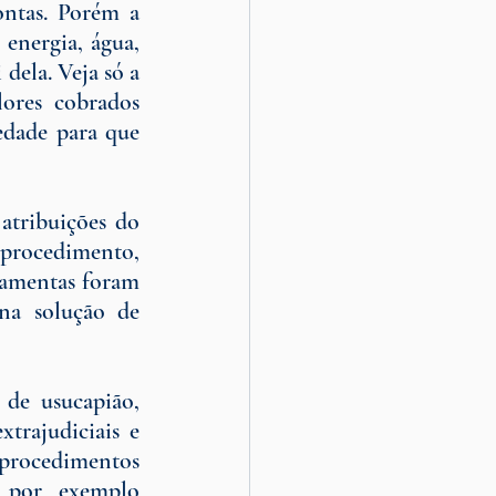
ntas. Porém a 
energia, água, 
ela. Veja só a 
ores cobrados 
edade para que 
tribuições do 
 procedimento, 
ramentas foram 
na solução de 
de usucapião, 
trajudiciais e 
procedimentos 
o por exemplo 