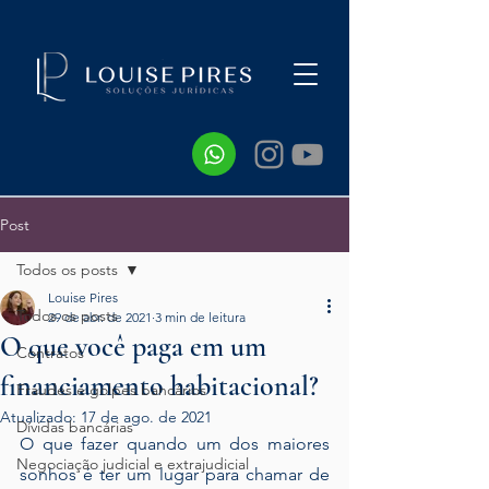
Post
Todos os posts
Louise Pires
Todos os posts
29 de abr. de 2021
3 min de leitura
O que você paga em um
Contratos
financiamento habitacional?
Fraudes e golpes bancários
Atualizado:
17 de ago. de 2021
Dívidas bancárias
O que fazer quando um dos maiores 
Negociação judicial e extrajudicial
sonhos é ter um lugar para chamar de 