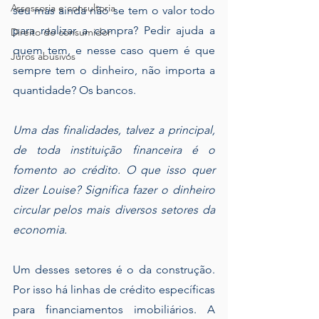
Assessoria e consultoria
seu mas ainda não se tem o valor todo 
para realizar a compra? Pedir ajuda a 
Direito do consumidor
quem tem, e nesse caso quem é que 
Juros abusivos
sempre tem o dinheiro, não importa a 
quantidade? Os bancos.
Uma das finalidades, talvez a principal, 
de toda instituição financeira é o 
fomento ao crédito. O que isso quer 
dizer Louise? Significa fazer o dinheiro 
circular pelos mais diversos setores da 
economia.
Um desses setores é o da construção. 
Por isso há linhas de crédito específicas 
para financiamentos imobiliários. A 