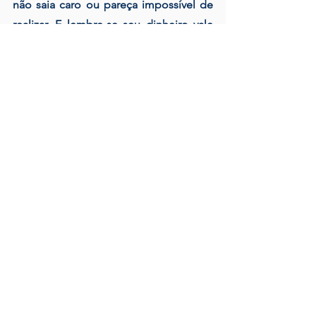
não saia caro ou pareça impossível de 
realizar. E lembre-se seu dinheiro vale 
mais.