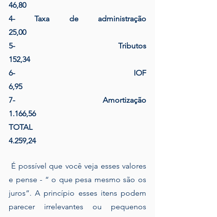
46,80
4- Taxa de administração                                        
25,00
5- Tributos                                                                      
152,34
6- IOF                                                                                   
6,95 
7- Amortização                                                           
1.166,56
TOTAL                                                                            
4.259,24
 É possível que você veja esses valores 
e pense - “ o que pesa mesmo são os 
juros”. A princípio esses itens podem 
parecer irrelevantes ou pequenos 